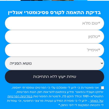
בדיקת התאמה לקורס פסיכומטרי אונליין
אני מאשר/ת כי ידוע לי ומוסכם עלי כי הפרטים שמסרתי ייאספו,
יוחזקו ויעובדו במאגר מידע בהתאם להוראות חוק הגנת הפרטיות,
התשמ"א–1981 (כולל תיקון 13), ולמטרות המפורטות
במדיניות הפרטיות
של האתר
. ידוע לי כי מסירת המידע נעשית מרצוני החופשי, וכי עומדות
לי הזכויות המוקנות לי לפי החוק.*