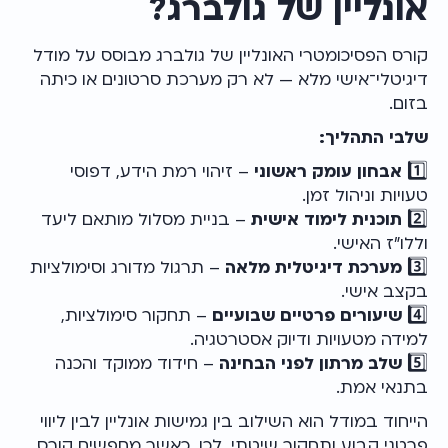
אונליין של גולברג?
קורס הפסיכומטרי האונליין של גולברג מבוסס על מודל
דיגיטלי־אישי מלא — לא רק מערכת סרטונים או כיתה
בזום.
שלבי התהליך:
1️⃣
אבחון עומק ראשוני
– זיהוי רמת הידע, דפוסי
טעויות וניהול זמן.
2️⃣
תוכנית לימוד אישית
– בניית מסלול מותאם ליעד
וללו״ז האישי.
3️⃣
מערכת דיגיטלית מלאה
– תרגול מדורג וסימולציות
בקצב אישי.
4️⃣
שיעורים פרטיים שבועיים
– תחקור סימולציות,
למידה מטעויות ודיוק אסטרטגיה.
5️⃣
שלב מרתון לפני הבחינה
– חידוד ממוקד והכנה
בתנאי אמת.
הייחוד במודל הוא השילוב בין גמישות אונליין לבין ליווי
פרטני קבוע ותחקור שיטתי. לכן, כאשר מחפשים קורס