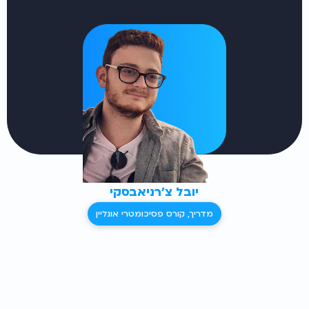
יובל צ'רניאבסקי
מדריך, קורס פסיכומטרי אונליין