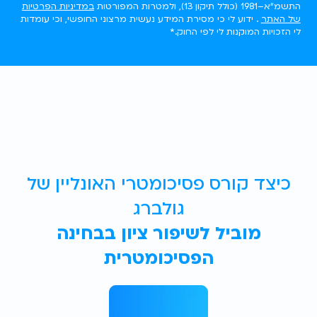
התשמ"א–1981 (כולל תיקון 13), ולמטרות המפורטות
במדיניות הפרטיות
של האתר
. ידוע לי כי מסירת המידע נעשית מרצוני החופשי, וכי עומדות
לי הזכויות המוקנות לי לפי החוק.*
כיצד קורס פסיכומטרי האונליין של
גולברג
מוביל לשיפור ציון בבחינה
הפסיכומטרית