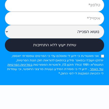
אני מאשר/ת כי ידוע לי ומוסכם עלי כי הפרטים שמסרתי ייאספו,
יוחזקו ויעובדו במאגר מידע בהתאם להוראות חוק הגנת הפרטיות,
התשמ"א–1981 (כולל תיקון 13), ולמטרות המפורטות
במדיניות הפרטיות
של האתר
. ידוע לי כי מסירת המידע נעשית מרצוני החופשי, וכי עומדות
לי הזכויות המוקנות לי לפי החוק.*