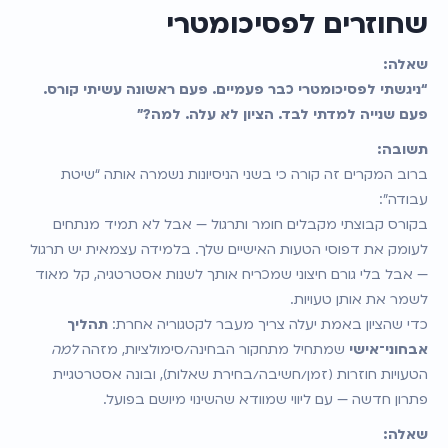
שחוזרים לפסיכומטרי
שאלה:
“ניגשתי לפסיכומטרי כבר פעמיים. פעם ראשונה עשיתי קורס. 
פעם שנייה למדתי לבד. הציון לא עלה. למה?”
תשובה:
ברוב המקרים זה קורה כי בשני הניסיונות נשמרה אותה “שיטת 
עבודה”:
בקורס קבוצתי מקבלים חומר ותרגול — אבל לא תמיד מנתחים 
לעומק את דפוסי הטעות האישיים שלך. בלמידה עצמאית יש תרגול 
— אבל בלי גורם חיצוני שמכריח אותך לשנות אסטרטגיה, קל מאוד 
לשמר את אותן טעויות.
כדי שהציון באמת יעלה צריך מעבר לקטגוריה אחרת: 
תהליך 
אבחוני־אישי
 שמתחיל מתחקור הבחינה/סימולציות, מזהה 
למה
הטעויות חוזרות (זמן/חשיבה/בחירת שאלות), ובונה אסטרטגיית 
פתרון חדשה — עם ליווי שמוודא שהשינוי מיושם בפועל.
שאלה: