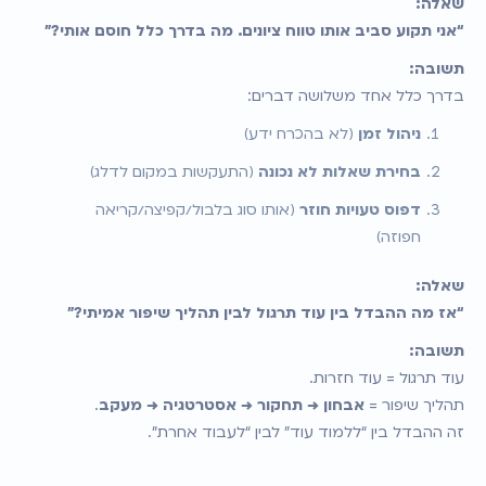
שאלה:
“אני תקוע סביב אותו טווח ציונים. מה בדרך כלל חוסם אותי?”
תשובה:
בדרך כלל אחד משלושה דברים:
ניהול זמן
 (לא בהכרח ידע)
בחירת שאלות לא נכונה
 (התעקשות במקום לדלג)
דפוס טעויות חוזר
 (אותו סוג בלבול/קפיצה/קריאה 
חפוזה)
שאלה:
“אז מה ההבדל בין עוד תרגול לבין תהליך שיפור אמיתי?”
תשובה:
עוד תרגול = עוד חזרות.
תהליך שיפור = 
אבחון → תחקור → אסטרטגיה → מעקב
.
זה ההבדל בין “ללמוד עוד” לבין “לעבוד אחרת”.