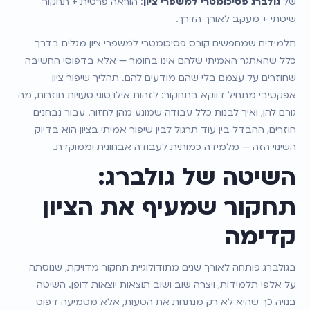
של 
גולברג פסיכומטרי למשפרי ציון
: הוראה פרטית + תחקור 
שיטתי + מעקב לאורך הדרך.
תלמידים שמחפשים קורס פסיכומטרי למשפרי ציון מגלים בדרך 
כלל שהאתגר האמיתי שלהם אינו בחומר — אלא בדפוסי החשיבה 
שחוזרים על עצמם בלי שהם מודעים להם. תהליך שיפור ציון 
אפקטיבי מתחיל דווקא בתחקור: לזהות אילו סוגי טעויות חוזרות, מה 
גורם להן, ואיך לבנות כלל עבודה שמונע מהן לחזור. עבור נבחנים 
חוזרים, ההבדל בין עוד תרגול לבין שיפור אמיתי בציון הוא בדיוק 
השינוי הזה — מלמידה כמותית לעבודה אבחונית וממוקדת.
השיטה של גולברג: 
תחקור שמעיף את הציון 
קדימה
בגולברג פותחה לאורך שנים מתודולוגיית תחקור מדויקת, שנוסתה 
על אלפי תלמידות, ויצרה שוב ושוב תוצאות יוצאות דופן. השיטה 
בנויה כך שהיא לא רק מנתחת את הטעות, אלא מטמיעה דפוס 