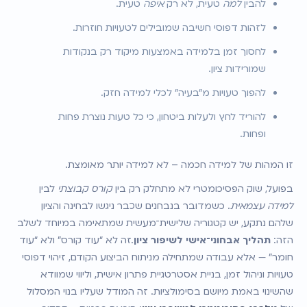
להבין 
למה
 טעית, לא רק 
איפה
 טעית.
לזהות דפוסי חשיבה שמובילים לטעויות חוזרות.
לחסוך זמן בלמידה באמצעות מיקוד רק בנקודות 
שמורידות ציון.
להפוך טעויות מ"בעיה" לכלי למידה חזק.
להוריד לחץ ולעלות ביטחון, כי כל טעות נוצרת פחות 
ופחות.
זו המהות של למידה חכמה – לא למידה יותר מאומצת.
בפועל, שוק הפסיכומטרי לא מתחלק רק בין 
קורס קבוצתי
 לבין 
למידה עצמאית
. כשמדובר בנבחנים שכבר ניגשו לבחינה והציון 
שלהם נתקע, יש קטגוריה שלישית־מעשית שמתאימה במיוחד לשלב 
הזה: 
תהליך אבחוני־אישי לשיפור ציון
.זה לא “עוד קורס” ולא “עוד 
חומר” — אלא עבודה שמתחילה מניתוח הביצוע הקודם, זיהוי דפוסי 
טעויות וניהול זמן, בניית אסטרטגיית פתרון אישית, וליווי שמוודא 
שהשינוי באמת מיושם בסימולציות. זה המודל שעליו בנוי המסלול 