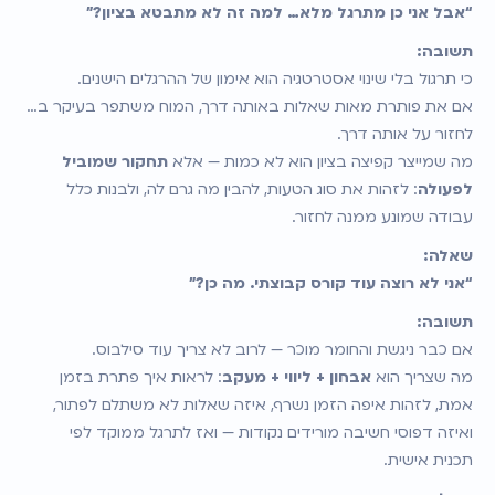
“אבל אני כן מתרגל מלא… למה זה לא מתבטא בציון?”
תשובה:
כי תרגול בלי שינוי אסטרטגיה הוא אימון של ההרגלים הישנים.
אם את פותרת מאות שאלות באותה דרך, המוח משתפר בעיקר ב… 
לחזור על אותה דרך.
מה שמייצר קפיצה בציון הוא לא כמות — אלא 
תחקור שמוביל 
לפעולה
: לזהות את סוג הטעות, להבין מה גרם לה, ולבנות כלל 
עבודה שמונע ממנה לחזור.
שאלה:
“אני לא רוצה עוד קורס קבוצתי. מה כן?”
תשובה:
אם כבר ניגשת והחומר מוכר — לרוב לא צריך עוד סילבוס.
מה שצריך הוא 
אבחון + ליווי + מעקב
: לראות איך פתרת בזמן 
אמת, לזהות איפה הזמן נשרף, איזה שאלות לא משתלם לפתור, 
ואיזה דפוסי חשיבה מורידים נקודות — ואז לתרגל ממוקד לפי 
תכנית אישית.