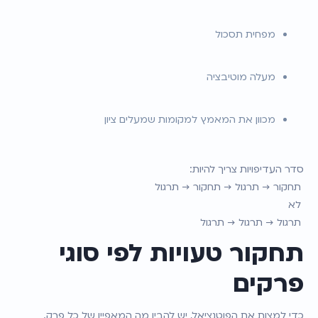
מפחית תסכול
מעלה מוטיבציה
מכוון את המאמץ למקומות שמעלים ציון
סדר העדיפויות צריך להיות:
 תחקור → תרגול → תחקור → תרגול
 לא
 תרגול → תרגול → תרגול
תחקור טעויות לפי סוגי 
פרקים
כדי למצות את הפוטנציאל, יש להבין מה המאפיין של כל פרק.