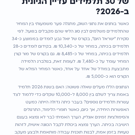
של 30 תלמידים עדיין הגיונית 
ב-2026?
כאשר בוחנים את נתוני השוק, מתגלה פער משמעותי בין המחיר 
שהתלמידים משלמים לבין סוג הליווי שהם מקבלים בפועל. לפי 
סקירת "ישראל היום", בקורס של יואל גבע לומדים בממוצע כ-34 
תלמידים בכיתה, במחיר של כ-10,340 ₪. בקידום לומדים כ-28 
תלמידים בכיתה, במחיר של כ-8,485 ₪. גם בקורס של מור קורן 
המחיר עומד על כ-7,480 ₪. לעומת זאת, בגולברג הלמידה 
מתבצעת במודל של אחד על אחד, כאשר המחיר המלא של 
הקורס הוא כ-5,000 ₪.
הנתונים הללו מעלים שאלה פשוטה: האם בשנת 2026 תלמיד 
באמת צריך לשלם בין 8,000 ל-10,000 שקלים כדי ללמוד לצד 
עשרות תלמידים נוספים? בעבר כיתה גדולה הייתה כמעט 
האפשרות היחידה, אך כיום, כאשר חומרי הלימוד, התרגולים 
והסימולציות זמינים אונליין, הערך האמיתי כבר לא נמצא בעצם 
הישיבה בכיתה. הערך נמצא ביכולת לקבל הכוונה אישית, לזהות 
טעויות בזמן אמת, לבנות תוכנית עבודה מותאמת ולבצע מעקב 