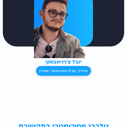
יובל צ'רניאבסקי
מדריך, קורס פסיכומטרי אונליין
גולברג פסיכומטרי בתקשורת