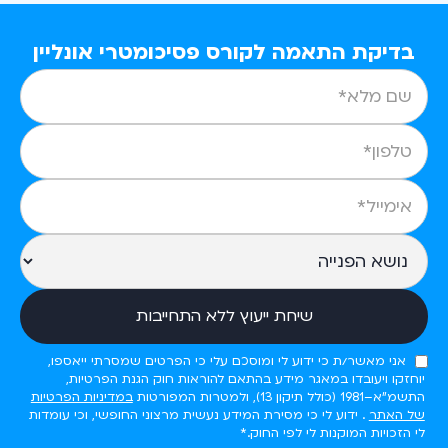
בדיקת התאמה לקורס פסיכומטרי אונליין
אני מאשר/ת כי ידוע לי ומוסכם עלי כי הפרטים שמסרתי ייאספו,
יוחזקו ויעובדו במאגר מידע בהתאם להוראות חוק הגנת הפרטיות,
התשמ"א–1981 (כולל תיקון 13), ולמטרות המפורטות
במדיניות הפרטיות
של האתר
. ידוע לי כי מסירת המידע נעשית מרצוני החופשי, וכי עומדות
לי הזכויות המוקנות לי לפי החוק.*