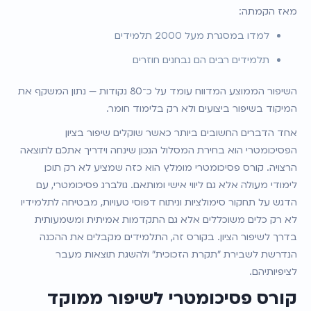
מאז הקמתה:
למדו במסגרת מעל 2000 תלמידים
תלמידים רבים הם נבחנים חוזרים
השיפור הממוצע המדווח עומד על כ־80 נקודות — נתון המשקף את 
המיקוד בשיפור ביצועים ולא רק בלימוד חומר.
אחד הדברים החשובים ביותר כאשר שוקלים שיפור בציון 
הפסיכומטרי הוא בחירת המסלול הנכון שינחה וידריך אתכם לתוצאה 
הרצויה. קורס פסיכומטרי מומלץ הוא כזה שמציע לא רק תוכן 
לימודי מעולה אלא גם ליווי אישי ומותאם. גולברג פסיכומטרי, עם 
הדגש על תחקור סימולציות וניתוח דפוסי טעויות, מבטיחה לתלמידיו 
לא רק כלים משוכללים אלא גם התקדמות אמיתית ומשמעותית 
בדרך לשיפור הציון. בקורס זה, התלמידים מקבלים את ההכנה 
הנדרשת לשבירת "תקרת הזכוכית" ולהשגת תוצאות מעבר 
לציפיותיהם.
קורס פסיכומטרי לשיפור ממוקד 