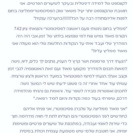
לקונספט של למידה דיגיטלית ובעיקר לשיעורים הפרטיים. אני 
חושבת שהקונספט יותר יעיל משאר שוק הפסיכומטריממליצה בחום 
לפנות אליהםתודה רבה על הכל!!!!!!!בהערכה ענקית"
"ממליץ בחום ניגשתי פעם ראשונה לפסיכומטרי והוצאתי ציון 742 
הקורס מאוד גמיש ונוח למי שנמצא בלחץ של זמן.אבי היה היה 
המדריך שלי ועבד איתי על הנקודות החלשות שלי הוא מעולה ואני 
מאוד ממליץ עליו!!"
"הגעתי דרך פרסומת וישר קרץ לי העניין, נותנים לך כלים, ליווי, גישה 
למאות תכנים ולמדריך מקצועי מאוד ועם זאת האוטונומיה לגבי זמן 
וקצב אצלך.הגעתי למיצוי הפוטנציאל במועד הראשון ולציון שרציתי. 
עשיתי עוד אחד אחרי זה כי פשוט ידעתי שיש לי המשך גישה 
לתכנים ואפשרות סבירה לשפר עוד. והאמת גם נהניתי מהלמידה 
דרכם, שיפרתי בעוד כמה נקודות והיום לומד רפואה."
"אני מאוד ממליצה על גולברג פסיכומטרי, אני פניתי אליהם 
כחודשיים לפני הפסיכומטרי והם הצליחו לתת לי חוויה מדהימה תוך 
כדי שירות לאומי ועבודה, במתכונת של שיעורים פרטיים ומשימות 
יומיות. אני חושבת שלמי שיש משמעת עצמית ויכולת בסיסית 