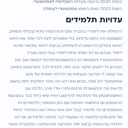
בשנת 2020 נרכשה פעילות
 האקדמיה לפסיכומטרי
.
בשנת 2023 הושק המותג 
פסיכומטרי לעתודה
.
עדויות תלמידים
"התחלתי את לימודיי בחברה מוכרת והרגשתי שלא קיבלתי מספיק, 
הקונספט היה כיתות גדולות, בלי אפשרות לתת לכל אחד את היחס 
האישי והכלים הדרושים לו להצלחתו, נבחנתי לאחר שלושה חודשי 
לימוד שבהם גם לא חשתי מתח לימודי גבוה (כמו שצריך 
בפסיכומטרי) והתוצאות היו בהתאםכשהחלטתי לעשות שוב את 
המבחן כדי להגיע לניקוד גבוה יותר, למדתי לבד מסרטונים ביוטיוב 
ואז קפצה לי מודעה מעניינית על הדרכה חינמית של מכון 
פסיכומטרי לא מוכר, מכיוון שזה לא היה מוכר החלטתי לתת צ'אנס 
ולראות מה זההשארתי פרטים וחזרו אליי מהר, הלכתי עם 
האינסטינגטים שלי והחלטתי להירשם.ראיתי שינוי גדול כבר בשבועות 
הראשונים גם בתחושה האישית וגם בפן המספרי, הלימודים היו 
אינטנסיביים וכל תלמיד קיבל יחס אישי כאילו הוא התלמיד היחיד 
של מכון גולברג!!!(ואת זה שמעתי כבר מכמה תלמידים, אני לא 
היחידה שהרגשתי כך)אני יותר ממרוצה מההחלטה, התחברתי מאוד 