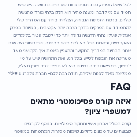
לכל שאלה ופנייה, גם בזמנים פחות שגרתיים.התחושה היא שיש 
תמיד עם מי לדבר, ומענה מהיר הוא חלק בלתי נפרד מהגישה 
שלהם. בזכות הזמינות הגבוהה, הצלחתי ביחד עם המדריך שלי 
להתמודד עם הפרקים בדרך הרבה יותר אקטיבית , במיוחד בפרק 
אנגלית שעליו נתתי הדגשה גדולה יותר כדי לקבל פטור בלימודים 
האקדמיים, ובאמת הכל בא לידי ביטוי בבחינה, והכי חשוב היה שגם 
אחרי הבחינה המדריך התקשר והתעניין באמת איך הלך,ואני מאד 
מעריכה את הנכונות לסייע בכל רגע ואת התחושה שיש על מי 
לסמוך, במציאות שבה זמינות היא לא תמיד דבר מובן מאליו, 
ממליצה מאד לפנות אליהם, תודה רבה לכם- חברת גולברג!!! ♥️🫶"
FAQ
איזה קורס פסיכומטרי מתאים 
למשפרי ציון?
קורס הכולל אבחון אישי ותחקור סימולציות. בנוסף לקורסים 
קבוצתיים של מכונים גדולים, קיימות מסגרות המתמחות במשפרי 