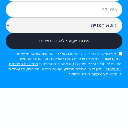
אני מאשר/ת כי ידוע לי ומוסכם עלי כי הפרטים שמסרתי ייאספו,
יוחזקו ויעובדו במאגר מידע בהתאם להוראות חוק הגנת הפרטיות,
התשמ"א–1981 (כולל תיקון 13), ולמטרות המפורטות
במדיניות הפרטיות
של האתר
. ידוע לי כי מסירת המידע נעשית מרצוני החופשי, וכי עומדות
לי הזכויות המוקנות לי לפי החוק.*