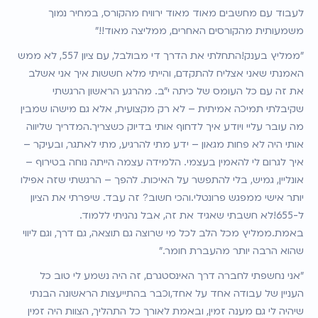
לעבוד עם מחשבים מאוד מאוד ירוויח מהקורס, במחיר נמוך 
משמעותית מהקורסים האחרים, ממליצה מאוד!!"
"ממליץ בענק!התחלתי את הדרך די מבולבל, עם ציון 557, לא ממש 
האמנתי שאני אצליח להתקדם, והייתי מלא חששות איך אני אשלב 
את זה עם כל העומס של כיתה י"ב. מהרגע הראשון הרגשתי 
שקיבלתי תמיכה אמיתית – לא רק מקצועית, אלא גם מישהו שמבין 
מה עובר עליי ויודע איך לדחוף אותי בדיוק כשצריך.המדריך שליווה 
אותי היה לא פחות מגאון – ידע מתי להרגיע, מתי לאתגר, ובעיקר – 
איך לגרום לי להאמין בעצמי. הלמידה עצמה הייתה נוחה בטירוף – 
אונליין, גמיש, בלי להתפשר על האיכות. להפך – הרגשתי שזה אפילו 
יותר אישי ממפגש פרונטלי.והכי חשוב? זה עבד. שיפרתי את הציון 
ל-655!לא חשבתי שאגיד את זה, אבל נהניתי ללמוד. 
באמת.ממליץ מכל הלב לכל מי שרוצה גם תוצאה, גם דרך, וגם ליווי 
שהוא הרבה יותר מהעברת חומר."
"אני נחשפתי לחברה דרך האינסטגרם, זה היה נשמע לי טוב כל 
העניין של עבודה אחד על אחד,וכבר בהתייעצות הראשונה הבנתי 
שיהיה לי גם מענה זמין, ובאמת לאורך כל התהליך, הצוות היה זמין 