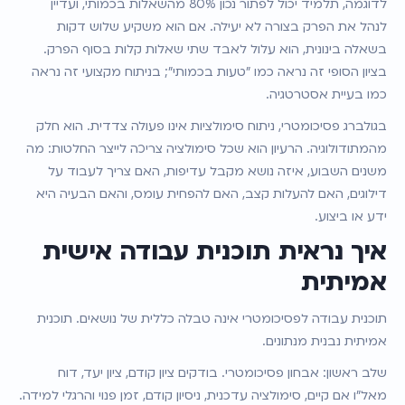
לדוגמה, תלמיד יכול לפתור נכון 80% מהשאלות בכמותי, ועדיין 
לנהל את הפרק בצורה לא יעילה. אם הוא משקיע שלוש דקות 
בשאלה בינונית, הוא עלול לאבד שתי שאלות קלות בסוף הפרק. 
בציון הסופי זה נראה כמו "טעות בכמותי"; בניתוח מקצועי זה נראה 
כמו בעיית אסטרטגיה.
בגולברג פסיכומטרי, ניתוח סימולציות אינו פעולה צדדית. הוא חלק 
מהמתודולוגיה. הרעיון הוא שכל סימולציה צריכה לייצר החלטות: מה 
משנים השבוע, איזה נושא מקבל עדיפות, האם צריך לעבוד על 
דילוגים, האם להעלות קצב, האם להפחית עומס, והאם הבעיה היא 
ידע או ביצוע.
איך נראית תוכנית עבודה אישית 
אמיתית
תוכנית עבודה לפסיכומטרי אינה טבלה כללית של נושאים. תוכנית 
אמיתית נבנית מנתונים.
שלב ראשון: אבחון פסיכומטרי. בודקים ציון קודם, ציון יעד, דוח 
מאל״ו אם קיים, סימולציה עדכנית, ניסיון קודם, זמן פנוי והרגלי למידה.