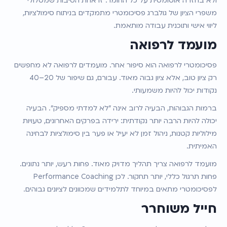
ולא בחזרה אוטומטית על כל החומר. זו אחת הסיבות שמסלולי 
משפרי הציון של גולברג פסיכומטרי מתמקדים בניתוח סימולציות, 
ליווי אישי ותוכנית עבודה מותאמת.
מועמד לרפואה
פסיכומטרי לרפואה הוא סיפור אחר. מועמדים לרפואה לא מחפשים 
רק ציון טוב, אלא ציון גבוה מאוד. עבורם, גם שיפור של 20–40 
נקודות יכול להיות משמעותי.
ברמות הגבוהות, הבעיה לרוב אינה "לא למדתי מספיק". הבעיה 
יכולה להיות הרבה יותר נקודתית: ירידה בפרקים האחרונים, טעויות 
מילוליות קטנות, ניהול זמן לא יעיל או פער בין סימולציות לבחינה 
האמיתית.
מועמד לרפואה צריך תהליך מדויק מאוד. פחות רעש, יותר נתונים. 
פחות תרגול כללי, יותר תחקור. לכן Performance Coaching 
לפסיכומטרי מתאים במיוחד לתלמידים שמכוונים לציונים גבוהים.
חייל משוחרר