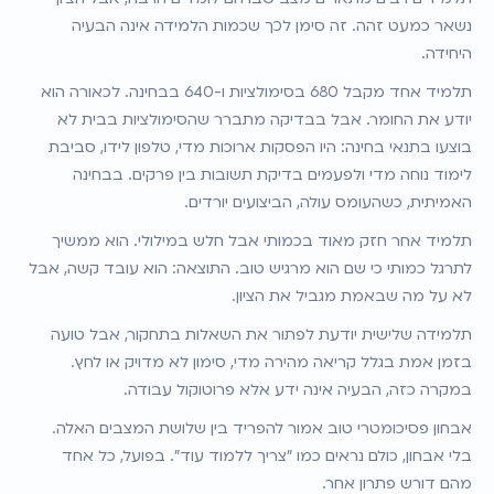
נשאר כמעט זהה. זה סימן לכך שכמות הלמידה אינה הבעיה 
היחידה.
תלמיד אחד מקבל 680 בסימולציות ו-640 בבחינה. לכאורה הוא 
יודע את החומר. אבל בבדיקה מתברר שהסימולציות בבית לא 
בוצעו בתנאי בחינה: היו הפסקות ארוכות מדי, טלפון לידו, סביבת 
לימוד נוחה מדי ולפעמים בדיקת תשובות בין פרקים. בבחינה 
האמיתית, כשהעומס עולה, הביצועים יורדים.
תלמיד אחר חזק מאוד בכמותי אבל חלש במילולי. הוא ממשיך 
לתרגל כמותי כי שם הוא מרגיש טוב. התוצאה: הוא עובד קשה, אבל 
לא על מה שבאמת מגביל את הציון.
תלמידה שלישית יודעת לפתור את השאלות בתחקור, אבל טועה 
בזמן אמת בגלל קריאה מהירה מדי, סימון לא מדויק או לחץ. 
במקרה כזה, הבעיה אינה ידע אלא פרוטוקול עבודה.
אבחון פסיכומטרי טוב אמור להפריד בין שלושת המצבים האלה. 
בלי אבחון, כולם נראים כמו "צריך ללמוד עוד". בפועל, כל אחד 
מהם דורש פתרון אחר.