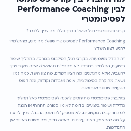
לבין Performance Coaching 
לפסיכומטרי
קורס פסיכומטרי רגיל שואל בדרך כלל: מה צריך ללמד?
Performance Coaching לפסיכומטרי שואל: מה מונע מהתלמיד 
להגיע לציון היעד?
זה הבדל משמעותי. בקורס רגיל, הסילבוס במרכז. בתהליך שיפור 
ביצועים, התלמיד במרכז. לא מתחילים מהשאלה איזה שיעור צריך 
להעביר, אלא מהנתונים: מה הציון הקודם, מה ציון היעד, כמה זמן 
נשאר, מה קרה בסימולציות, איפה נאבדות נקודות, ומה דפוס 
הטעויות שחוזר שוב ושוב.
בגולברג פסיכומטרי מתייחסים להכנה לפסיכומטרי כאל תהליך 
מדידה ושיפור ביצועים, בדומה לאימון ספורט תחרותי או הכנה 
למבחני קבלה מקצועיים. לא מספיק "להתאמן הרבה". צריך לדעת 
על מה להתאמן, באיזו עצימות, באיזה סדר, ומה משנים כאשר אין 
התקדמות.