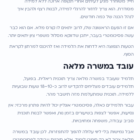
חייל משוחרר מגיע לעיתים אחרי תקופה ארוכה ללא למידה 
מסודרת. הוא צריך לחזור להרגלי למידה, לבנות רצף ולהבין איך 
לנהל הכנה של כמה חודשים.
אם זו הפעם הראשונה שלו, לרוב יתאים לו קורס מלא. אם הוא כבר 
עשה פסיכומטרי בעבר, ייתכן שדווקא מסלול משפרי ציון יתאים יותר.
הטעות הנפוצה היא לדחות את הלמידה ואז להיכנס למרתון לקראת 
הסוף.
עובד במשרה מלאה
תלמיד שעובד במשרה מלאה צריך תוכנית ריאלית. בפועל, 
תלמידים עובדים מצליחים להקדיש לרוב כ-10–18 שעות שבועיות 
ללמידה. תוכנית שמתעלמת מזה תישבר מהר.
עבור תלמידים כאלה, פסיכומטרי אונליין יכול להיות פתרון מרכזי: אין 
נסיעות, אפשר לצפות בשיעורים בזמן נוח, ואפשר לבנות תוכנית 
סביב עבודה, משפחה ומחויבויות.
אבל גמישות בלי ליווי עלולה להפוך להתפזרות. לכן עובד במשרה 
מלאה צריך לא רק חומרי לימוד, אלא תוכנית עבודה לפסיכומטרי 