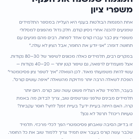
משפרי ציון
אחת המגמות הבולטות בענף היא העלייה במספר התלמידים 
שמגיעים להכנה אחרי ניסיון קודם. חלק גדול מהפונים למסלולי 
משפרי ציון כבר עברו קורס אחד לפחות. רבים מהם מגיעים עם 
תחושה דומה: "אני יודע את החומר, אבל הציון לא עולה."
במקרים רבים, תלמידים כאלה מכוונים לשיפור של 30–80 נקודות. 
אצל מועמדים לרפואה, גם שיפור קטן יותר — 20–40 נקודות — 
עשוי להיות משמעותי מאוד. לכן השאלה "איך לשפר ציון פסיכומטרי" 
הופכת לשאלה הרבה יותר מדויקת מהשאלה "איפה עושים קורס".
בעבר, תלמיד שלא הצליח פשוט עשה שוב קורס. היום יותר 
תלמידים מבינים שלפני שנרשמים שוב, צריך לבדוק מה באמת 
קרה. האם הייתה בעיית ידע? בעיית זמן? לחץ? חוסר עקביות? 
טעויות ריכוז? תרגול לא נכון?
זו בדיוק הסיבה שאבחון פסיכומטרי הפך לכלי מרכזי. תלמיד 
שכבר עשה קורס בעבר אינו תמיד צריך ללמוד שוב את כל החומר. 