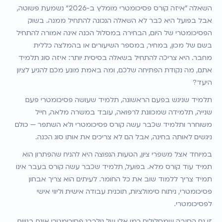
השאלה "איזה קורס פסיכומטרי מומלץ ב-2026" נשמעת פשוטה, 
אבל בפועל היא כבר לא השאלה הנכונה להתחיל ממנה. בשוק 
הפסיכומטרי של היום, הבחירה במסלול הכנה אינה אמורה להתחיל 
בשם של מכון, במחיר, במספר השיעורים או בהמלצה כללית 
מחבר. היא צריכה להתחיל בשאלה בסיסית יותר: איזה סוג תלמיד 
אתם, מה נקודת הפתיחה שלכם, ומה באמת מונע מכם להגיע לציון 
היעד?
תלמיד שניגש בפעם הראשונה, תלמיד שעושה פסיכומטרי פעם 
שנייה, תלמידה שמכוונת לרפואה, עובד במשרה מלאה, חייל 
משוחרר ותלמיד שכבר עשה קורס פסיכומטרי ולא השתפר — כולם 
ניגשים לאותה בחינה, אבל הם לא צריכים את אותו סוג הכנה.
במיוחד אצל משפרי ציון, הטעות הנפוצה היא להניח שהפתרון הוא 
תמיד עוד קורס מלא. בפועל, תלמיד שכבר עשה קורס בעבר אינו 
תמיד צריך ללמוד שוב את כל החומר. לעיתים הוא צריך אבחון 
פסיכומטרי, ניתוח סימולציות, תוכנית עבודה אישית וליווי אישי 
לפסיכומטרי.
זו גם הסיבה שמסלולים כמו אלו של גולברג פסיכומטרי אינם בנויים 