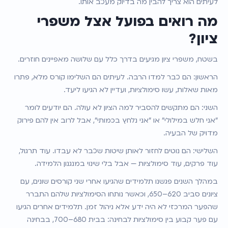
לעיתים הוא צריך להבין מה בדיוק מעכב אותו.
מה רואים בפועל אצל משפרי 
ציון?
בשטח, משפרי ציון מגיעים בדרך כלל עם שלושה מאפיינים חוזרים.
הראשון: הם כבר למדו הרבה. לעיתים הם השלימו קורס מלא, פתרו 
מאות שאלות, עשו סימולציות, ועדיין לא הגיעו ליעד.
השני: הם מתקשים להסביר למה הציון לא עולה. הם יודעים לומר 
"אני חלש במילולי" או "אני נלחץ בכמותי", אבל לרוב אין להם פירוק 
מדויק של הבעיה.
השלישי: הם נוטים לחזור לאותן שיטות שכבר לא עבדו. עוד תרגול, 
עוד פרקים, עוד סימולציות — אבל בלי שינוי במנגנון הלמידה.
במהלך השנים פגשנו תלמידים שהגיעו אחרי שני קורסים שונים, עם 
ציונים סביב 620–650, וכאשר נותחו הסימולציות שלהם התברר 
שהפער המרכזי לא היה ידע אלא ניהול זמן. תלמידים אחרים הגיעו 
עם פער קבוע בין סימולציות לבחינה: בבית 680–700, בבחינה 