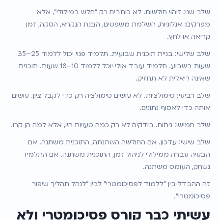
שלב שני: זיהוי חולשות. לא כותבים רק "חלש במילולי", אלא 
מפרקים: אנלוגיות, השלמת משפטים, הבנת הנקרא, הסקה, זמן 
קריאה או לחץ.
שלב שלישי: בניית תוכנית שבועית. תלמיד פנוי יכול ללמוד 25–35 
שעות בשבוע. תלמיד עובד אולי יוכל ללמוד 10–18 שעות. תוכנית 
שאינה ריאלית לא תחזיק.
שלב רביעי: סימולציות. לא עושים סימולציה רק כדי לקבל ציון. עושים 
אותה כדי לאסוף נתונים.
שלב חמישי: ניתוח. בודקים לא רק כמה טעויות היו, אלא למה הן קרו.
שלב שישי: עדכון. אם החולשה השתנתה, התוכנית משתנה. אם 
הבעיה עברה ממילולי לניהול זמן, התוכנית משתנה. אם התלמיד 
נשחק, העומס משתנה.
זה ההבדל בין "ללמוד לפסיכומטרי" לבין "לנהל תהליך שיפור 
פסיכומטרי".
עשיתי כבר קורס פסיכומטרי ולא 