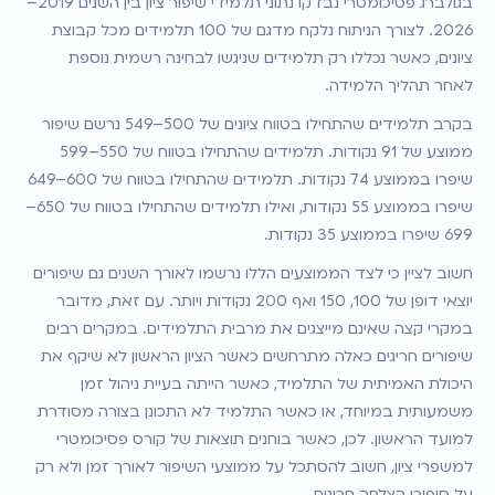
בגולברג פסיכומטרי נבדקו נתוני תלמידי שיפור ציון בין השנים 2019–
2026. לצורך הניתוח נלקח מדגם של 100 תלמידים מכל קבוצת 
ציונים, כאשר נכללו רק תלמידים שניגשו לבחינה רשמית נוספת 
לאחר תהליך הלמידה.
בקרב תלמידים שהתחילו בטווח ציונים של 500–549 נרשם שיפור 
ממוצע של 91 נקודות. תלמידים שהתחילו בטווח של 550–599 
שיפרו בממוצע 74 נקודות. תלמידים שהתחילו בטווח של 600–649 
שיפרו בממוצע 55 נקודות, ואילו תלמידים שהתחילו בטווח של 650–
699 שיפרו בממוצע 35 נקודות.
חשוב לציין כי לצד הממוצעים הללו נרשמו לאורך השנים גם שיפורים 
יוצאי דופן של 100, 150 ואף 200 נקודות ויותר. עם זאת, מדובר 
במקרי קצה שאינם מייצגים את מרבית התלמידים. במקרים רבים 
שיפורים חריגים כאלה מתרחשים כאשר הציון הראשון לא שיקף את 
היכולת האמיתית של התלמיד, כאשר הייתה בעיית ניהול זמן 
משמעותית במיוחד, או כאשר התלמיד לא התכונן בצורה מסודרת 
למועד הראשון. לכן, כאשר בוחנים תוצאות של קורס פסיכומטרי 
למשפרי ציון, חשוב להסתכל על ממוצעי השיפור לאורך זמן ולא רק 
על סיפורי הצלחה חריגים.