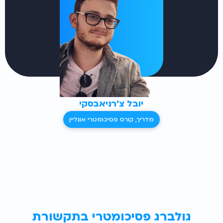
יובל צ'רניאבסקי
מדריך, קורס פסיכומטרי אונליין
גולברג פסיכומטרי בתקשורת