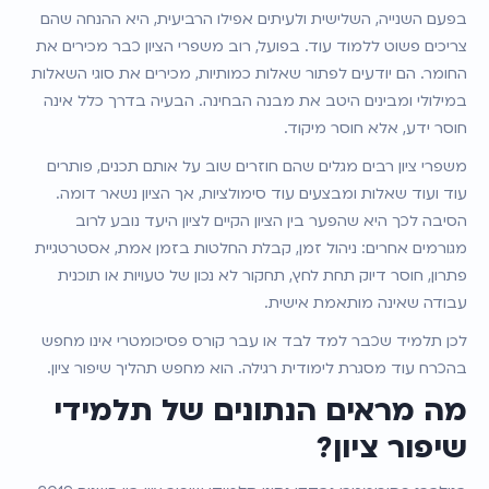
בפעם השנייה, השלישית ולעיתים אפילו הרביעית, היא ההנחה שהם 
צריכים פשוט ללמוד עוד. בפועל, רוב משפרי הציון כבר מכירים את 
החומר. הם יודעים לפתור שאלות כמותיות, מכירים את סוגי השאלות 
במילולי ומבינים היטב את מבנה הבחינה. הבעיה בדרך כלל אינה 
חוסר ידע, אלא חוסר מיקוד.
משפרי ציון רבים מגלים שהם חוזרים שוב על אותם תכנים, פותרים 
עוד ועוד שאלות ומבצעים עוד סימולציות, אך הציון נשאר דומה. 
הסיבה לכך היא שהפער בין הציון הקיים לציון היעד נובע לרוב 
מגורמים אחרים: ניהול זמן, קבלת החלטות בזמן אמת, אסטרטגיית 
פתרון, חוסר דיוק תחת לחץ, תחקור לא נכון של טעויות או תוכנית 
עבודה שאינה מותאמת אישית.
לכן תלמיד שכבר למד לבד או עבר קורס פסיכומטרי אינו מחפש 
בהכרח עוד מסגרת לימודית רגילה. הוא מחפש תהליך שיפור ציון.
מה מראים הנתונים של תלמידי 
שיפור ציון?