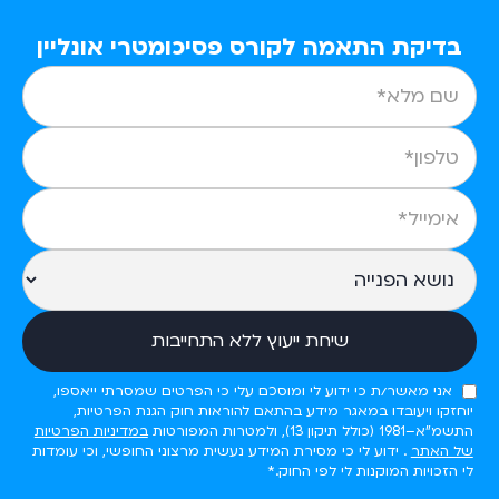
בדיקת התאמה לקורס פסיכומטרי אונליין
אני מאשר/ת כי ידוע לי ומוסכם עלי כי הפרטים שמסרתי ייאספו,
יוחזקו ויעובדו במאגר מידע בהתאם להוראות חוק הגנת הפרטיות,
התשמ"א–1981 (כולל תיקון 13), ולמטרות המפורטות
במדיניות הפרטיות
של האתר
. ידוע לי כי מסירת המידע נעשית מרצוני החופשי, וכי עומדות
לי הזכויות המוקנות לי לפי החוק.*