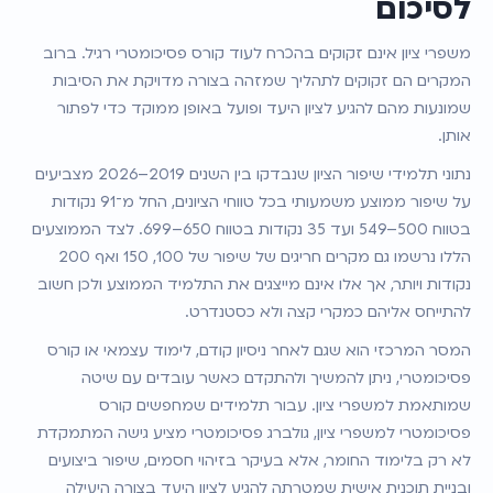
לסיכום
משפרי ציון אינם זקוקים בהכרח לעוד קורס פסיכומטרי רגיל. ברוב 
המקרים הם זקוקים לתהליך שמזהה בצורה מדויקת את הסיבות 
שמונעות מהם להגיע לציון היעד ופועל באופן ממוקד כדי לפתור 
אותן.
נתוני תלמידי שיפור הציון שנבדקו בין השנים 2019–2026 מצביעים 
על שיפור ממוצע משמעותי בכל טווחי הציונים, החל מ־91 נקודות 
בטווח 500–549 ועד 35 נקודות בטווח 650–699. לצד הממוצעים 
הללו נרשמו גם מקרים חריגים של שיפור של 100, 150 ואף 200 
נקודות ויותר, אך אלו אינם מייצגים את התלמיד הממוצע ולכן חשוב 
להתייחס אליהם כמקרי קצה ולא כסטנדרט.
המסר המרכזי הוא שגם לאחר ניסיון קודם, לימוד עצמאי או קורס 
פסיכומטרי, ניתן להמשיך ולהתקדם כאשר עובדים עם שיטה 
שמותאמת למשפרי ציון. עבור תלמידים שמחפשים קורס 
פסיכומטרי למשפרי ציון, גולברג פסיכומטרי מציע גישה המתמקדת 
לא רק בלימוד החומר, אלא בעיקר בזיהוי חסמים, שיפור ביצועים 
ובניית תוכנית אישית שמטרתה להגיע לציון היעד בצורה היעילה 