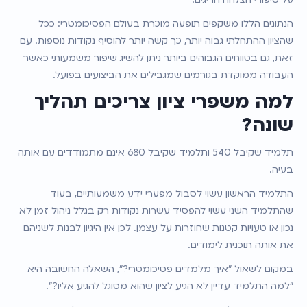
הנתונים הללו משקפים תופעה מוכרת בעולם הפסיכומטרי: ככל 
שהציון ההתחלתי גבוה יותר, כך קשה יותר להוסיף נקודות נוספות. עם 
זאת, גם בטווחים הגבוהים ביותר ניתן להשיג שיפור משמעותי כאשר 
העבודה ממוקדת בגורמים שמגבילים את הביצועים בפועל.
למה משפרי ציון צריכים תהליך 
שונה?
תלמיד שקיבל 540 ותלמיד שקיבל 680 אינם מתמודדים עם אותה 
בעיה.
התלמיד הראשון עשוי לסבול מפערי ידע משמעותיים, בעוד 
שהתלמיד השני עשוי להפסיד עשרות נקודות רק בגלל ניהול זמן לא 
נכון או טעויות קטנות שחוזרות על עצמן. לכן אין היגיון לבנות לשניהם 
את אותה תוכנית לימודים.
במקום לשאול "איך מלמדים פסיכומטרי?", השאלה החשובה היא 
"למה התלמיד עדיין לא הגיע לציון שהוא מסוגל להגיע אליו?".