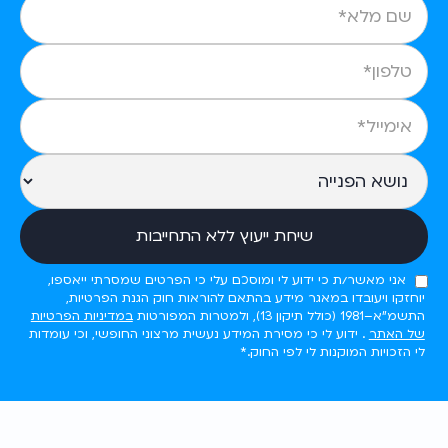
אני מאשר/ת כי ידוע לי ומוסכם עלי כי הפרטים שמסרתי ייאספו,
יוחזקו ויעובדו במאגר מידע בהתאם להוראות חוק הגנת הפרטיות,
התשמ"א–1981 (כולל תיקון 13), ולמטרות המפורטות
במדיניות הפרטיות
של האתר
. ידוע לי כי מסירת המידע נעשית מרצוני החופשי, וכי עומדות
לי הזכויות המוקנות לי לפי החוק.*