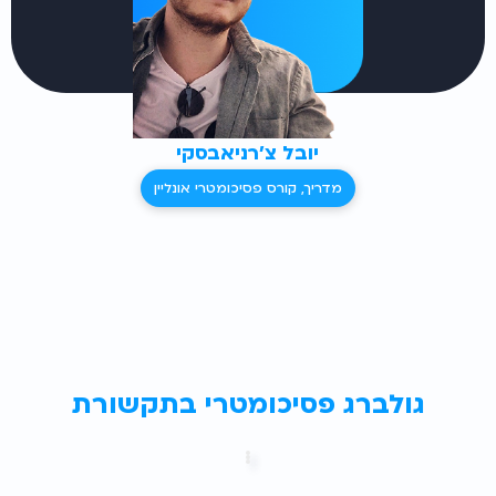
יובל צ'רניאבסקי
מדריך, קורס פסיכומטרי אונליין
גולברג פסיכומטרי בתקשורת