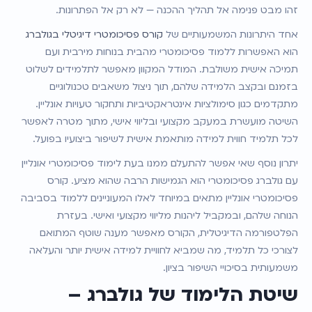
זהו מבט פנימה אל תהליך ההכנה — לא רק אל הפתרונות.
אחד היתרונות המשמעותיים של 
קורס פסיכומטרי דיגיטלי בגולברג
הוא האפשרות ללמוד פסיכומטרי מהבית בנוחות מירבית ועם 
תמיכה אישית משולבת. המודל המקוון מאפשר לתלמידים לשלוט 
בזמנם ובקצב הלמידה שלהם, תוך ניצול משאבים טכנולוגיים 
מתקדמים כגון סימולציות אינטראקטיביות ותחקור טעויות אונליין. 
השיטה מועשרת במעקב מקצועי ובליווי אישי, מתוך מטרה לאפשר 
לכל תלמיד חווית למידה מותאמת אישית לשיפור ביצועיו בפועל.
יתרון נוסף שאי אפשר להתעלם ממנו בעת לימוד פסיכומטרי אונליין 
עם גולברג פסיכומטרי הוא הגמישות הרבה שהוא מציע. קורס 
פסיכומטרי אונליין מתאים במיוחד לאלו המעוניינים ללמוד בסביבה 
הנוחה שלהם, ובמקביל ליהנות מליווי מקצועי ואישי. בעזרת 
הפלטפורמה הדיגיטלית, הקורס מאפשר מענה שוטף המתואם 
לצורכי כל תלמיד, מה שמביא לחוויית למידה אישית יותר והעלאה 
משמעותית בסיכויי השיפור בציון.
שיטת הלימוד של גולברג – 